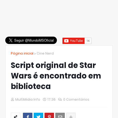
Página inicial
Cine Nerd
Script original de Star
Wars é encontrado em
biblioteca
MultiMidia Info
17:36
0 Comentários