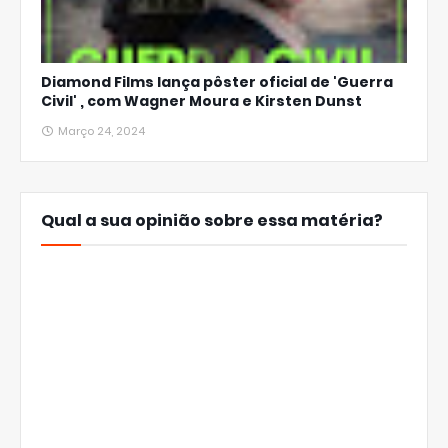
Diamond Films lança pôster oficial de 'Guerra
Civil' , com Wagner Moura e Kirsten Dunst
Março 24, 2024
Qual a sua opinião sobre essa matéria?