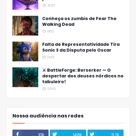
21:07
Conheça os zumbis de Fear The
Walking Dead
18:12
Falta de Representatividade Tira
Sonic 3 da Disputa pelo Oscar
14:01
⚔️ BattleForge: Berserker — O
despertar dos deuses nórdicos no
tabuleiro!
09:12
Nossa audiência nas redes
10k
146k
11,2k