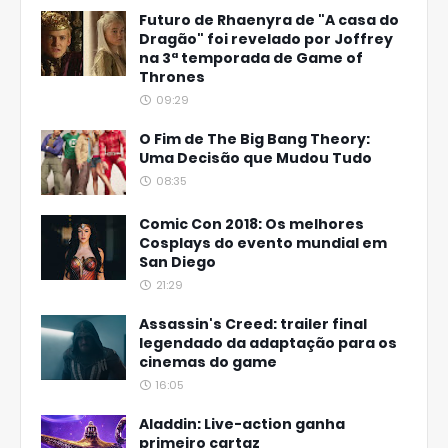
Futuro de Rhaenyra de "A casa do
Dragão" foi revelado por Joffrey
na 3ª temporada de Game of
Thrones
09:29
O Fim de The Big Bang Theory:
Uma Decisão que Mudou Tudo
08:35
Comic Con 2018: Os melhores
Cosplays do evento mundial em
San Diego
21:29
Assassin's Creed: trailer final
legendado da adaptação para os
cinemas do game
16:05
Aladdin: Live-action ganha
primeiro cartaz