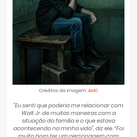
Créditos da imagem:
AMC
"Eu senti que poderia me relacionar com
Walt Jr. de muitas maneiras com a
situação da família e o que estava
acontecendo na minha vida",
diz ele
. “Foi
muito bom ter um personagem com