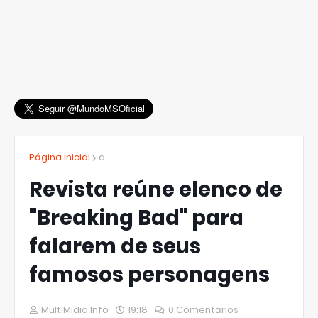
Página inicial
a
Revista reúne elenco de
"Breaking Bad" para
falarem de seus
famosos personagens
MultiMidia Info
19:18
0 Comentários