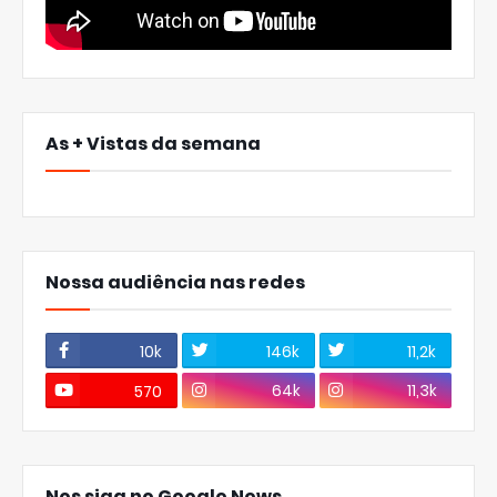
As + Vistas da semana
Nossa audiência nas redes
10k
146k
11,2k
64k
11,3k
570
Nos siga no Google News