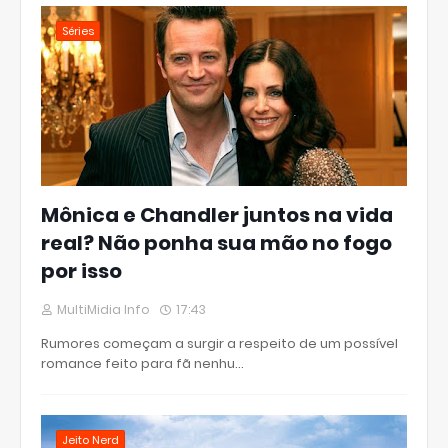
Séries
Mônica e Chandler juntos na vida
real? Não ponha sua mão no fogo
por isso
MultiMidia Info
17:43
Rumores começam a surgir a respeito de um possível
romance feito para fã nenhu…
Jeito Nerd