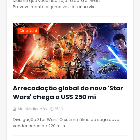
Mesmo que você não seja fã de Star Wars,
Provavelmente alguma vez já tenha vis…
Cine Nerd
Arrecadação global do novo 'Star
Wars' chega a US$ 250 mi
MultiMidia Info
15:13
Divulgação Star Wars: O sétimo filme da saga deve
vender cerca de 220 milh…