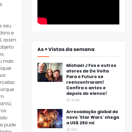
.
e seu
dora e
l, assim
objeto
As + Vistas da semana
s,
u mais
Michael J Fox e outros
iquei
atores de De Volta
ava
Para o Futuro se
ercebia
reencontraram!
Confira o antes e
porque
depois do elenco!
em
19:49
antú,
ros
Arrecadação global do
novo 'Star Wars' chega
tado
a US$ 250 mi
ue pude
15:13
lador.