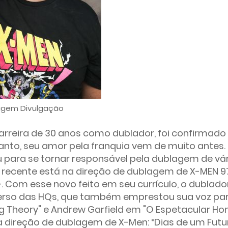
gem Divulgação
arreira de 30 anos como dublador, foi confirmad
anto, seu amor pela franquia vem de muito antes.
u para se tornar responsável pela dublagem de vá
 recente está na direção de dublagem de X-MEN 9
 Com esse novo feito em seu currículo, o dublador
iverso das HQs, que também emprestou sua voz pa
g Theory" e Andrew Garfield em "O Espetacular 
na direção de dublagem de X-Men: “Dias de um Futu