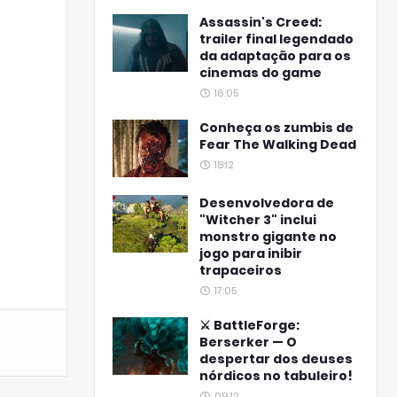
Assassin's Creed:
trailer final legendado
da adaptação para os
cinemas do game
16:05
Conheça os zumbis de
Fear The Walking Dead
18:12
Desenvolvedora de
"Witcher 3" inclui
monstro gigante no
jogo para inibir
trapaceiros
17:05
⚔️ BattleForge:
Berserker — O
despertar dos deuses
nórdicos no tabuleiro!
09:12