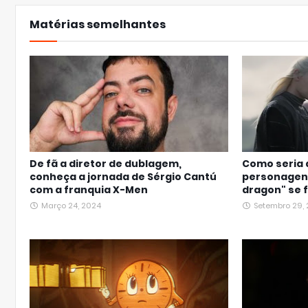
Matérias semelhantes
De fã a diretor de dublagem,
Como seria 
conheça a jornada de Sérgio Cantú
personagens
com a franquia X-Men
dragon" se f
Março 24, 2024
Setembro 29,