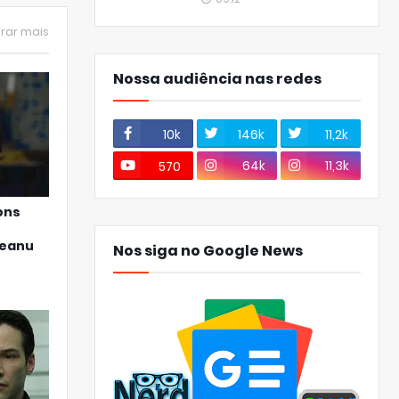
rar mais
Nossa audiência nas redes
10k
146k
11,2k
64k
11,3k
570
ons
Keanu
Nos siga no Google News