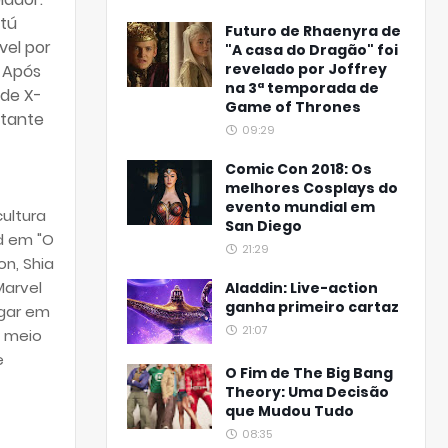
ntú
Futuro de Rhaenyra de
vel por
"A casa do Dragão" foi
revelado por Joffrey
. Após
na 3ª temporada de
 de X-
Game of Thrones
rtante
09:29
Comic Con 2018: Os
melhores Cosplays do
evento mundial em
ultura
San Diego
d em "O
21:29
n, Shia
Marvel
Aladdin: Live-action
ganha primeiro cartaz
egar em
21:07
o meio
e
O Fim de The Big Bang
Theory: Uma Decisão
que Mudou Tudo
08:35