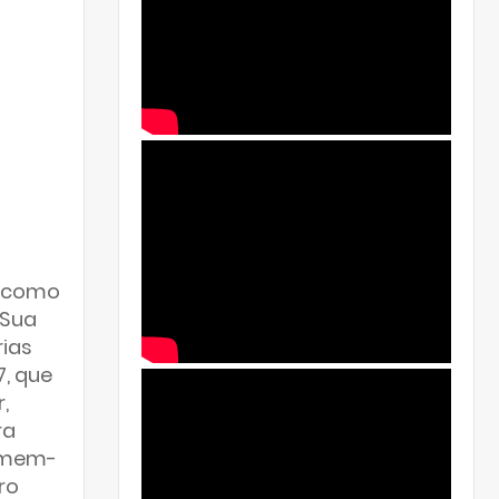
o como
 Sua
rias
7, que
,
ra
Homem-
ro