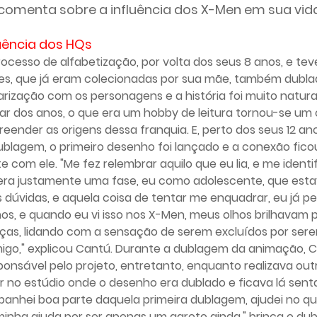
, comenta sobre a influência dos X-Men em sua vida
luência dos HQs
sso de alfabetização, por volta dos seus 8 anos, e tev
s, que já eram colecionadas por sua mãe, também dubla
iarização com os personagens e a história foi muito natura
 dos anos, o que era um hobby de leitura tornou-se um 
ender as origens dessa franquia. E, perto dos seus 12 ano
lagem, o primeiro desenho foi lançado e a conexão fico
com ele. "Me fez relembrar aquilo que eu lia, e me identif
ra justamente uma fase, eu como adolescente, que est
 dúvidas, e aquela coisa de tentar me enquadrar, eu já p
os, e quando eu vi isso nos X-Men, meus olhos brilhavam 
as, lidando com a sensação de serem excluídos por ser
migo," explicou Cantú. Durante a dublagem da animação, C
onsável pelo projeto, entretanto, enquanto realizava out
ar no estúdio onde o desenho era dublado e ficava lá sen
nhei boa parte daquela primeira dublagem, ajudei no q
a ajuda por ser apenas um garoto ainda," brinca o dub