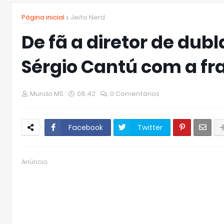
Página inicial
Jeito Nerd
De fã a diretor de du
Sérgio Cantú com a f
Mundo MS
08:42
0 Comentários
Facebook
Twitter
Anúncio