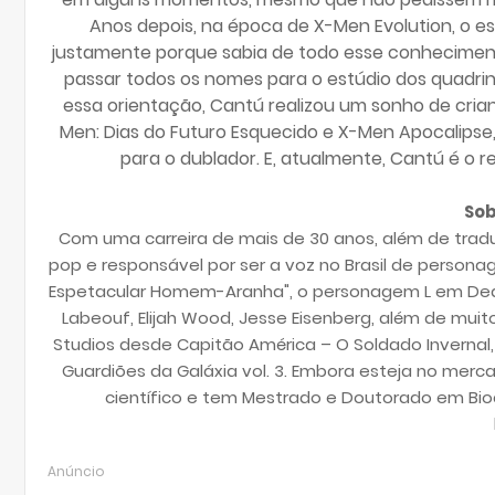
Anos depois, na época de X-Men Evolution, o 
justamente porque sabia de todo esse conhecimento
passar todos os nomes para o estúdio dos quadrin
essa orientação, Cantú realizou um sonho de cria
Men: Dias do Futuro Esquecido e X-Men Apocalipse,
para o dublador. E, atualmente, Cantú é o 
Sob
Com uma carreira de mais de 30 anos, além de tradu
pop e responsável por ser a voz no Brasil de person
Espetacular Homem-Aranha", o personagem L em Deat
Labeouf, Elijah Wood, Jesse Eisenberg, além de muit
Studios desde Capitão América – O Soldado Invernal
Guardiões da Galáxia vol. 3. Embora esteja no mer
científico e tem Mestrado e Doutorado em Bioqu
Anúncio