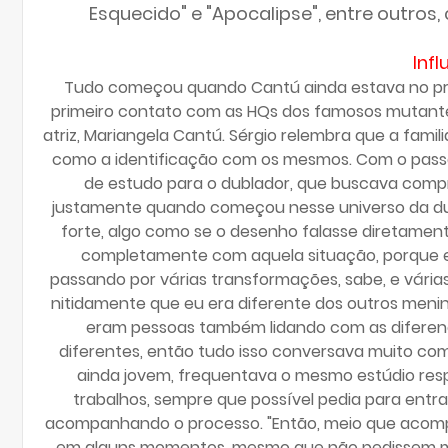
Esquecido" e "Apocalipse", entre outros
Inf
Tudo começou quando Cantú ainda estava no proce
primeiro contato com as HQs dos famosos mutante
atriz, Mariangela Cantú. Sérgio relembra que a famil
como a identificação com os mesmos. Com o passar
de estudo para o dublador, que buscava compre
justamente quando começou nesse universo da dub
forte, algo como se o desenho falasse diretamente 
completamente com aquela situação, porque e
passando por várias transformações, sabe, e várias
nitidamente que eu era diferente dos outros menin
eram pessoas também lidando com as diferenç
diferentes, então tudo isso conversava muito co
ainda jovem, frequentava o mesmo estúdio resp
trabalhos, sempre que possível pedia para entr
acompanhando o processo. "Então, meio que acompa
em alguns momentos, mesmo que não pedissem minh