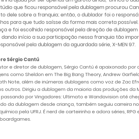
estúdio que ficou responsável pela dublagem procurou Ca
 dele sobre a franquia; então, o dublador foi o responsá
hos para que tudo saísse da forma mais correta possível
nça e foi escolhido responsável pela direção de dublagem
 dando início a sua participação nessa franquia tão impo
responsável pela dublagem da aguardada série, X-MEN 97.
re Sérgio Cantú
tor e diretor de dublagem, Sérgio Cantú é apaixonado por c
agens como Sheldon em The Big Bang Theory, Andrew Garfiel
h Note, além de inúmeras dublagens como voz de Zac Efro
os outros. Dirigiu a dublagem da maioria das produções da 
, passando por Vingadores: Ultimato e Wandavision até ch
cado da dublagem desde criança, também seguiu carreira n
ímica pela UFRJ. É nerd de carteirinha e adora séries, RPG 
boardgames.