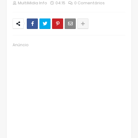
MultiMidia Info
04:15
0 Comentários
Anúncio