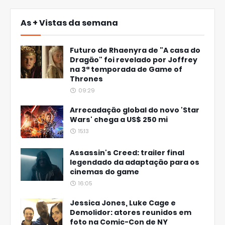
As + Vistas da semana
Futuro de Rhaenyra de "A casa do
Dragão" foi revelado por Joffrey
na 3ª temporada de Game of
Thrones
09:29
Arrecadação global do novo 'Star
Wars' chega a US$ 250 mi
15:13
Assassin's Creed: trailer final
legendado da adaptação para os
cinemas do game
16:05
Jessica Jones, Luke Cage e
Demolidor: atores reunidos em
foto na Comic-Con de NY