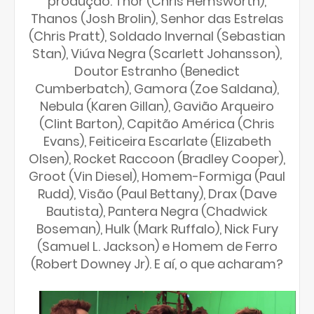
produção: Thor (Chris Hemsworth),
Thanos (Josh Brolin), Senhor das Estrelas
(Chris Pratt), Soldado Invernal (Sebastian
Stan), Viúva Negra (Scarlett Johansson),
Doutor Estranho (Benedict
Cumberbatch), Gamora (Zoe Saldana),
Nebula (Karen Gillan), Gavião Arqueiro
(Clint Barton), Capitão América (Chris
Evans), Feiticeira Escarlate (Elizabeth
Olsen), Rocket Raccoon (Bradley Cooper),
Groot (Vin Diesel), Homem-Formiga (Paul
Rudd), Visão (Paul Bettany), Drax (Dave
Bautista), Pantera Negra (Chadwick
Boseman), Hulk (Mark Ruffalo), Nick Fury
(Samuel L. Jackson) e Homem de Ferro
(Robert Downey Jr). E aí, o que acharam?