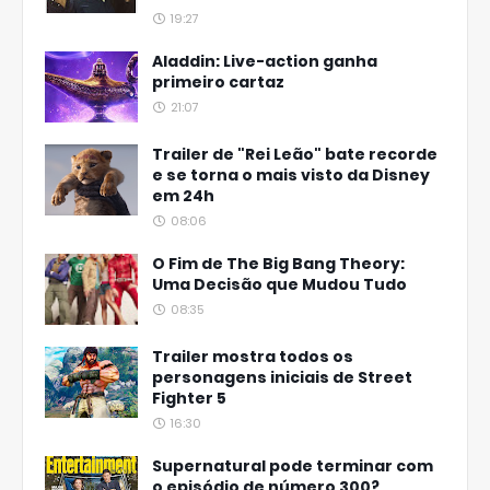
19:27
Aladdin: Live-action ganha
primeiro cartaz
21:07
Trailer de "Rei Leão" bate recorde
e se torna o mais visto da Disney
em 24h
08:06
O Fim de The Big Bang Theory:
Uma Decisão que Mudou Tudo
08:35
Trailer mostra todos os
personagens iniciais de Street
Fighter 5
16:30
Supernatural pode terminar com
o episódio de número 300?