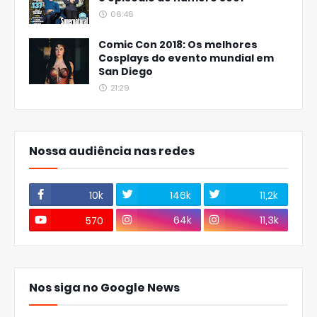
06:46
Comic Con 2018: Os melhores
Cosplays do evento mundial em
San Diego
21:29
Nossa audiência nas redes
10k
146k
11,2k
64k
11,3k
570
Nos siga no Google News