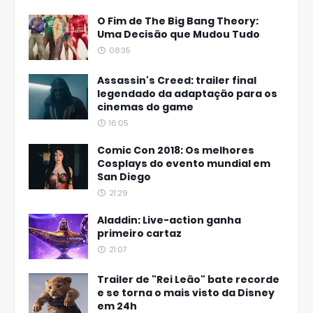
O Fim de The Big Bang Theory:
Uma Decisão que Mudou Tudo
08:35
Assassin's Creed: trailer final
legendado da adaptação para os
cinemas do game
16:05
Comic Con 2018: Os melhores
Cosplays do evento mundial em
San Diego
21:29
Aladdin: Live-action ganha
primeiro cartaz
21:07
Trailer de "Rei Leão" bate recorde
e se torna o mais visto da Disney
em 24h