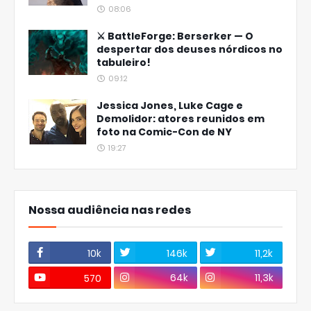
08:06
⚔️ BattleForge: Berserker — O
despertar dos deuses nórdicos no
tabuleiro!
09:12
Jessica Jones, Luke Cage e
Demolidor: atores reunidos em
foto na Comic-Con de NY
19:27
Nossa audiência nas redes
10k
146k
11,2k
64k
11,3k
570