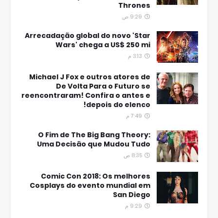
Thrones
9:29 ص
Arrecadação global do novo 'Star
Wars' chega a US$ 250 mi
3:13 م
Michael J Fox e outros atores de
De Volta Para o Futuro se
reencontraram! Confira o antes e
depois do elenco!
7:49 م
O Fim de The Big Bang Theory:
Uma Decisão que Mudou Tudo
8:35 ص
Comic Con 2018: Os melhores
Cosplays do evento mundial em
San Diego
9:29 م