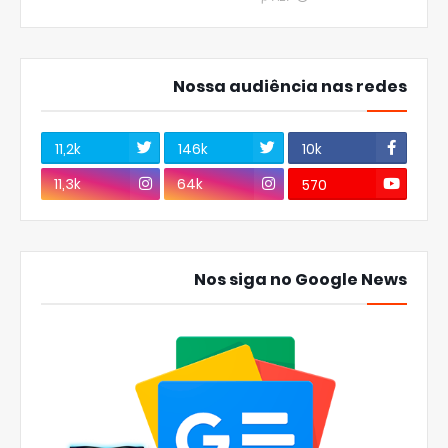
Nossa audiência nas redes
11,2k
146k
10k
11,3k
64k
570
Nos siga no Google News