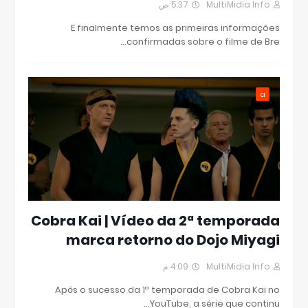
5:37 ص
MultiMidia Info
E finalmente temos as primeiras informações
confirmadas sobre o filme de Bre…
a
Cobra Kai | Vídeo da 2ª temporada
marca retorno do Dojo Miyagi
4:09 م
MultiMidia Info
Após o sucesso da 1ª temporada de Cobra Kai no
YouTube, a série que continu…