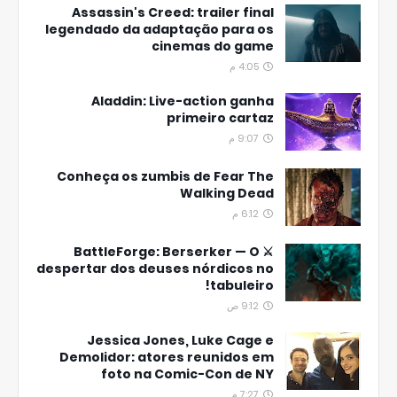
Assassin's Creed: trailer final
legendado da adaptação para os
cinemas do game
4:05 م
Aladdin: Live-action ganha
primeiro cartaz
9:07 م
Conheça os zumbis de Fear The
Walking Dead
6:12 م
⚔️ BattleForge: Berserker — O
despertar dos deuses nórdicos no
tabuleiro!
9:12 ص
Jessica Jones, Luke Cage e
Demolidor: atores reunidos em
foto na Comic-Con de NY
7:27 م